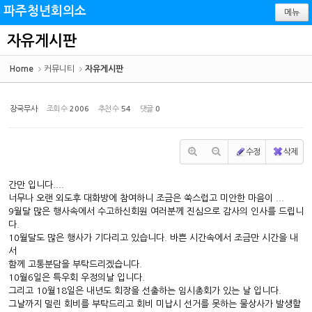
Sketchbook5, 스케치북5
Sketchbook5, 스케치북5
파주청년회의소
메뉴
자유게시판
Home
커뮤니티
자유게시판
장국무사
조회 수
2006
추천 수
54
댓글
0
수정
삭제
간만 입니다....
너무나 오랜 외도후 대화방에 참여하니 조금은 쑥스럽고 미안한 마음이 ...
9월달 많은 행사속에서 수고하신회원 여러분께 진심으로 감사의 인사를 드립니
다.
10월달도 많은 행사가 기다리고 있습니다. 바쁜 시간속에서 조금만 시간을 내
서
함께 고통분담을 부탁드리겠습니다.
10월6일은 특우회 우정의날 입니다.
그리고 10월18일은 내년도 회장을 선출하는 임시총회가 있는 날 입니다.
그날까지 밀린 회비를 부탁드리고 회비 미납시 선거를 못하는 물상사가 발생할