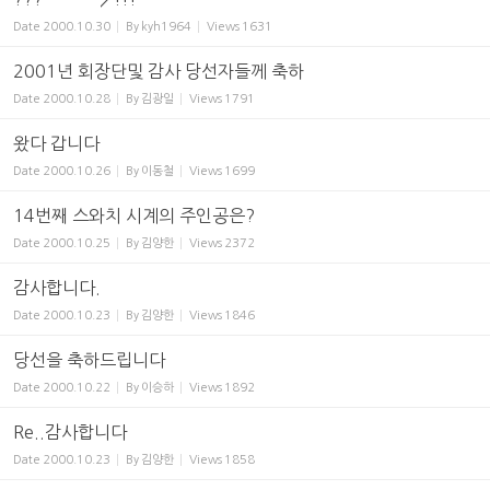
Date
2000.10.30
By
kyh1964
Views
1631
2001년 회장단및 감사 당선자들께 축하
Date
2000.10.28
By
김광일
Views
1791
왔다 갑니다
Date
2000.10.26
By
이동철
Views
1699
14번째 스와치 시계의 주인공은?
Date
2000.10.25
By
김양한
Views
2372
감사합니다.
Date
2000.10.23
By
김양한
Views
1846
당선을 축하드립니다
Date
2000.10.22
By
이승하
Views
1892
Re..감사합니다
Date
2000.10.23
By
김양한
Views
1858