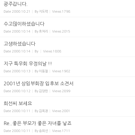
광주갑니다.
Date
2000.10.21
By
지도력
Views
1798
수고많이하셨습니다
Date
2000.10.14
By
호쳐리
Views
2015
고생하셨습니다
Date
2000.10.14
By
Views
1808
지구 특우회 우정의날 !!
Date
2000.10.13
By
이동철
Views
1902
2001년 상임부회장 입후보 소견서
Date
2000.10.12
By
김양한
Views
2899
희선씨 보세요
Date
2000.10.11
By
김옥경
Views
2001
Re..좋은 부모가 좋은 자녀를 낳죠
Date
2000.10.11
By
송희선
Views
1711