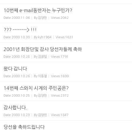
10번째 e-mail동반자는 누구인가?
Date
2000.11.06
By
김양한
Views
2042
??? --------> !!!
Date
2000.10.30
By
kyh1964
Views
1631
2001년 회장단및 감사 당선자들께 축하
Date
2000.10.28
By
김광일
Views
1791
왔다 갑니다
Date
2000.10.26
By
이동철
Views
1699
14번째 스와치 시계의 주인공은?
Date
2000.10.25
By
김양한
Views
2372
감사합니다.
Date
2000.10.23
By
김양한
Views
1847
당선을 축하드립니다