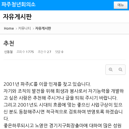
Sketchbook5, 스케치북5
Sketchbook5, 스케치북5
파주청년회의소
메뉴
자유게시판
Home
커뮤니티
자유게시판
추천
신동철
조회 수
1775
추천 수
27
댓글
0
2001년 파주JC를 이끌 인재를 찾고 있습니다.
자기와 조직의 발전을 위해 회생과 봉사로서 자기능력을 개발하
고 싶은 사람은 추천해 주시거나 글을 띄워 주시기 바랍니다.
그리고 2001년도 시대의 흐름에 맞는 좋으신 사업구상이 있으
신 분도 동참해주시면 적극적으로 검토하여 반영토록 하겠습니
다.
좋은하루되시고 노영만 경기지구회장출마에 대하여 많은 성원